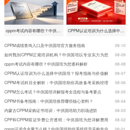
cppm考试内容有哪些？中供国培为您逐科解析
CPPM认证培训为什么选择中供国培？报考指南与价值解读
CPPM成绩查询入口及中供国培官方服务指南
08-10
如何甄别CPPM正规培训机构？中供国培以专业实力为您
08-09
导航
cppm考试内容有哪些？中供国培为您逐科解析
08-08
CPPM认证培训为什么选择中供国培？报考指南与价值解
08-07
读
CPPM考试科目全解析：中供国培助你高效备考采购经理
08-06
认证
CPPM怎么考试？中供国培详解报考全流程与备考要点
08-05
CPPM书备考指南：中供国培推荐哪些核心资料？
08-04
内蒙古CPPM采购证书培训：中供国培助力职场进阶
08-03
CPP和CPPM双证学费公开透明：中供国培为您详解费用
08-02
构成与学习价值
cppm证书含金量怎么样？中供国培助你系统提升采购专业
08-01